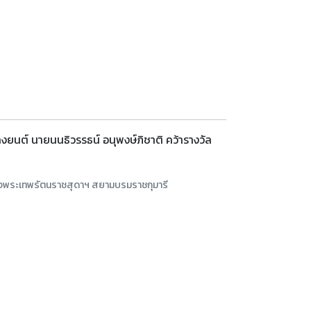
างยนต์ นายนนธิวรรธน์ อนุพงษ์ภิชาติ คว้ารางวัล
็จพระเทพรัตนราชสุดาฯ สยามบรมราชกุมารี