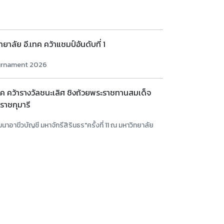
ยาลัย อี.เทค คว้าแชมป์อันดับที่ 1
ournament 2026
เทค คว้ารางวัลชนะเลิศ ชิงถ้วยพระราชทานสมเด็จ
าชกุมารี
อาขีวบัญชี มหาจักรีสิรินธร"ครั้งที่ 11 ณ มหาวิทยาลัย