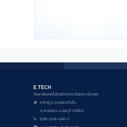
E.TECH
วิทยาลัยเทคโนโลยีภาคตะวันออก (อี.เทค)
231 หมู่ 2 ต.หนองตำลึง
อ.พานทอง จ.ชลบุรี 20160
038-206-081-3