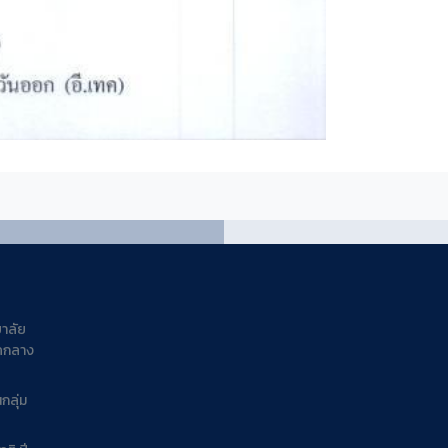
ยาลัย
าคกลาง
กลุ่ม