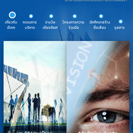
เกี่ยวกับ
กรรมการ
รางวัล
โครงการความ
นักศึกษาสร้าง
อีเทค
บริหาร
เกียรติยศ
ร่วมมือ
ชื่อเสียง
จุลสาร