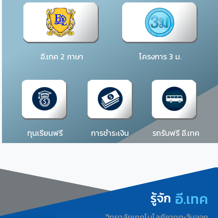
อี.เทค 2 ภาษา
โครงการ 3 ม.
ทุนเรียนฟรี
การชำระเงิน
รถรับฟรี อี.เทค
อี.เทค
รู้จัก
วิทยาลัยเทคโนโลยีภาคตะวันออก