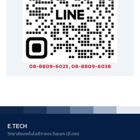
08-8809-6023 , 08-8809-6038
E.TECH
วิทยาลัยเทคโนโลยีภาคตะวันออก (อี.เทค)