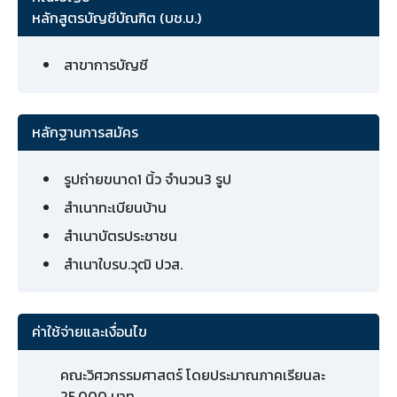
หลักสูตรบัญชีบัณฑิต (บช.บ.)
สาขาการบัญชี
หลักฐานการสมัคร
รูปถ่ายขนาด1 นิ้ว จำนวน3 รูป
สำเนาทะเบียนบ้าน
สำเนาบัตรประชาชน
สำเนาใบรบ.วุฒิ ปวส.
ค่าใช้จ่ายและเงื่อนไข
คณะวิศวกรรมศาสตร์ โดยประมาณภาคเรียนละ
25,000 บาท