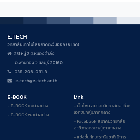
E.TECH
วิทยาลัยเทคโนโลยีภาคตะวันออก (อี.เทค)
231 หมู่ 2 ต.หนองตำลึง
อ.พานทอง จ.ชลบุรี 20160
038-206-081-3
e-tech@e-tech.ac.th
E-BOOK
Link
- E-BOOK แม่ตัวอย่าง
- เว็บไซต์ สมาคมวิทยาลัยอาชีวะ
เอกชนกลุ่มภาคกลาง
- E-BOOK พ่อตัวอย่าง
- Facebook สมาคมวิทยาลัย
อาชีวะเอกชนกลุ่มภาคกลาง
- แข่งขั้นทักษะระดับชาติ ปีการ